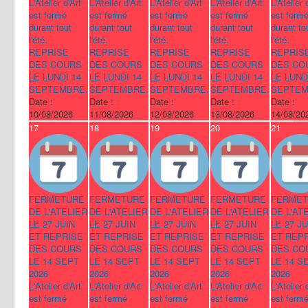
L'Atelier d'Art
L'Atelier d'Art
L'Atelier d'Art
L'Atelier d'Art
L'Atelier 
est fermé
est fermé
est fermé
est fermé
est ferm
durant tout
durant tout
durant tout
durant tout
durant to
l'été.
l'été.
l'été.
l'été.
l'été.
REPRISE
REPRISE
REPRISE
REPRISE
REPRIS
DES COURS
DES COURS
DES COURS
DES COURS
DES CO
LE LUNDI 14
LE LUNDI 14
LE LUNDI 14
LE LUNDI 14
LE LUND
SEPTEMBRE.
SEPTEMBRE.
SEPTEMBRE.
SEPTEMBRE.
SEPTEM
Date :
Date :
Date :
Date :
Date :
10/08/2026
11/08/2026
12/08/2026
13/08/2026
14/08/20
17
18
19
20
21
FERMETURE
FERMETURE
FERMETURE
FERMETURE
FERMET
DE L'ATELIER
DE L'ATELIER
DE L'ATELIER
DE L'ATELIER
DE L'AT
LE 27 JUIN
LE 27 JUIN
LE 27 JUIN
LE 27 JUIN
LE 27 JU
ET REPRISE
ET REPRISE
ET REPRISE
ET REPRISE
ET REP
DES COURS
DES COURS
DES COURS
DES COURS
DES CO
LE 14 SEPT
LE 14 SEPT
LE 14 SEPT
LE 14 SEPT
LE 14 S
2026
2026
2026
2026
2026
L'Atelier d'Art
L'Atelier d'Art
L'Atelier d'Art
L'Atelier d'Art
L'Atelier 
est fermé
est fermé
est fermé
est fermé
est ferm