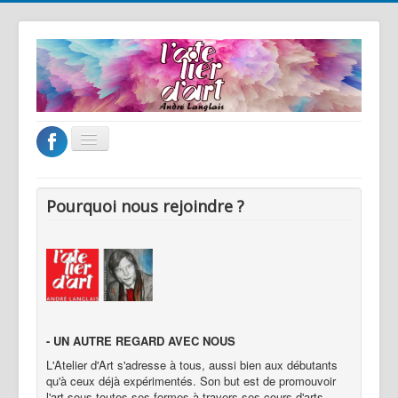
précédente
précédent
suivante
suivant
Basculer
la
navigation
Accueil
Pourquoi nous rejoindre ?
L'atelier d'art
Les cours
Les stages
Les artistes
Galerie
- UN AUTRE REGARD AVEC NOUS
L'Atelier d'Art s'adresse à tous, aussi bien aux débutants
Tarifs & inscriptions
qu'à ceux déjà expérimentés. Son but est de promouvoir
l'art sous toutes ses formes à travers ses cours d'arts