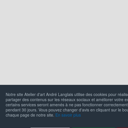
Notre site Atelier d'art André Langlais utilise des cookies pour réalis
partager des contenus sur les réseaux sociaux et améliorer votre ex
certains services seront amenés à ne pas fonctionner correctement
pendant 30 jours. Vous pouvez changer d'avis en cliquant sur le b
chaque page de notre site.
En savoir plus