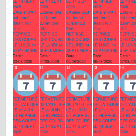
LE 14 SEPT
LE 14 SEPT
LE 14 SEPT
LE 14 SEPT
LE 14 S
2026
2026
2026
2026
2026
L'Atelier d'Art
L'Atelier d'Art
L'Atelier d'Art
L'Atelier d'Art
L'Atelier 
est fermé
est fermé
est fermé
est fermé
est ferm
durant tout
durant tout
durant tout
durant tout
durant to
l'été.
l'été.
l'été.
l'été.
l'été.
REPRISE
REPRISE
REPRISE
REPRISE
REPRIS
DES COURS
DES COURS
DES COURS
DES COURS
DES CO
LE LUNDI 14
LE LUNDI 14
LE LUNDI 14
LE LUNDI 14
LE LUND
SEPTEMBRE.
SEPTEMBRE.
SEPTEMBRE.
SEPTEMBRE.
SEPTEM
Date :
Date :
Date :
Date :
Date :
03/08/2026
04/08/2026
05/08/2026
06/08/2026
07/08/20
10
11
12
13
14
FERMETURE
FERMETURE
FERMETURE
FERMETURE
FERMET
DE L'ATELIER
DE L'ATELIER
DE L'ATELIER
DE L'ATELIER
DE L'AT
LE 27 JUIN
LE 27 JUIN
LE 27 JUIN
LE 27 JUIN
LE 27 JU
ET REPRISE
ET REPRISE
ET REPRISE
ET REPRISE
ET REP
DES COURS
DES COURS
DES COURS
DES COURS
DES CO
LE 14 SEPT
LE 14 SEPT
LE 14 SEPT
LE 14 SEPT
LE 14 S
2026
2026
2026
2026
2026