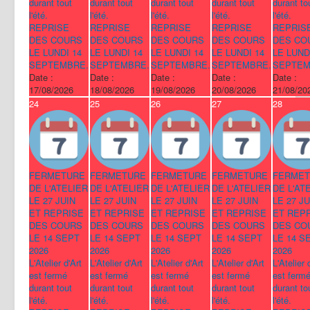
durant tout
durant tout
durant tout
durant tout
durant to
l'été.
l'été.
l'été.
l'été.
l'été.
REPRISE
REPRISE
REPRISE
REPRISE
REPRIS
DES COURS
DES COURS
DES COURS
DES COURS
DES CO
LE LUNDI 14
LE LUNDI 14
LE LUNDI 14
LE LUNDI 14
LE LUND
SEPTEMBRE.
SEPTEMBRE.
SEPTEMBRE.
SEPTEMBRE.
SEPTEM
Date :
Date :
Date :
Date :
Date :
17/08/2026
18/08/2026
19/08/2026
20/08/2026
21/08/20
24
25
26
27
28
FERMETURE
FERMETURE
FERMETURE
FERMETURE
FERMET
DE L'ATELIER
DE L'ATELIER
DE L'ATELIER
DE L'ATELIER
DE L'AT
LE 27 JUIN
LE 27 JUIN
LE 27 JUIN
LE 27 JUIN
LE 27 JU
ET REPRISE
ET REPRISE
ET REPRISE
ET REPRISE
ET REP
DES COURS
DES COURS
DES COURS
DES COURS
DES CO
LE 14 SEPT
LE 14 SEPT
LE 14 SEPT
LE 14 SEPT
LE 14 S
2026
2026
2026
2026
2026
L'Atelier d'Art
L'Atelier d'Art
L'Atelier d'Art
L'Atelier d'Art
L'Atelier 
est fermé
est fermé
est fermé
est fermé
est ferm
durant tout
durant tout
durant tout
durant tout
durant to
l'été.
l'été.
l'été.
l'été.
l'été.