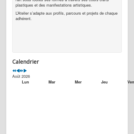
Evènements passés
plastiques et des manifestations artistiques.
Nous contacter
L’Atelier s’adapte aux profils, parcours et projets de chaque
adhérent.
Calendrier
Août 2026
Lun
Mar
Mer
Jeu
Ve