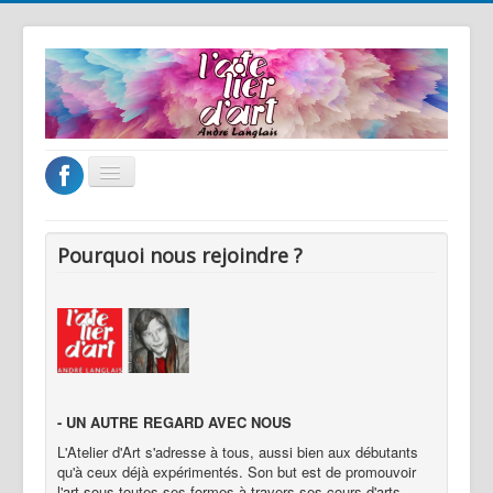
Basculer
la
navigation
Accueil
Pourquoi nous rejoindre ?
L'atelier d'art
Les cours
Les stages
Les artistes
Galerie
- UN AUTRE REGARD AVEC NOUS
L'Atelier d'Art s'adresse à tous, aussi bien aux débutants
Tarifs & inscriptions
qu'à ceux déjà expérimentés. Son but est de promouvoir
l'art sous toutes ses formes à travers ses cours d'arts